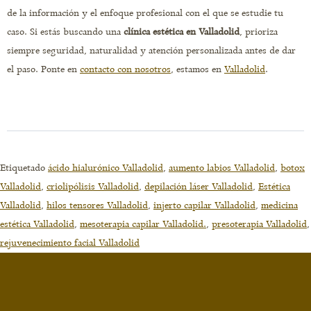
de la información y el enfoque profesional con el que se estudie tu
caso. Si estás buscando una
clínica estética en Valladolid
, prioriza
siempre seguridad, naturalidad y atención personalizada antes de dar
el paso. Ponte en
contacto con nosotros
, estamos en
Valladolid
.
Etiquetado
ácido hialurónico Valladolid
,
aumento labios Valladolid
,
botox
Valladolid
,
criolipólisis Valladolid
,
depilación láser Valladolid
,
Estética
Valladolid
,
hilos tensores Valladolid
,
injerto capilar Valladolid
,
medicina
estética Valladolid
,
mesoterapia capilar Valladolid.
,
presoterapia Valladolid
,
rejuvenecimiento facial Valladolid